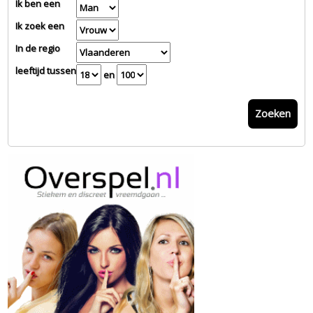
Ik ben een
Ik zoek een
In de regio
leeftijd tussen
en
Zoeken